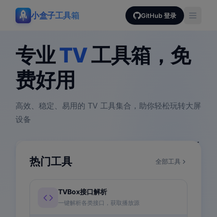
小盒子工具箱
GitHub 登录
专业
TV
工具箱，免
费好用
高效、稳定、易用的 TV 工具集合，助你轻松玩转大屏
设备
4+
100%
安全
持续更新
实用工具
免费使用
客户端处理
稳定维护
热门工具
全部工具
TVBox接口解析
一键解析各类接口，获取播放源