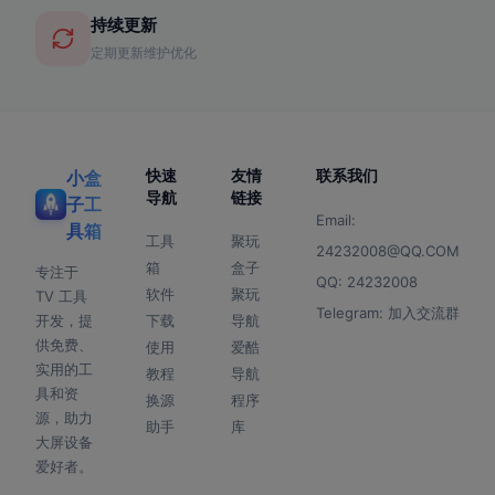
持续更新
定期更新维护优化
快速
友情
联系我们
小盒
导航
链接
子工
Email:
具箱
工具
聚玩
24232008@QQ.COM
箱
盒子
专注于
QQ:
24232008
软件
聚玩
TV 工具
Telegram:
加入交流群
开发，提
下载
导航
供免费、
使用
爱酷
实用的工
教程
导航
具和资
换源
程序
源，助力
助手
库
大屏设备
爱好者。