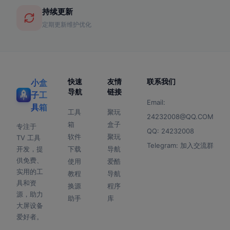
持续更新
定期更新维护优化
快速
友情
联系我们
小盒
导航
链接
子工
Email:
具箱
工具
聚玩
24232008@QQ.COM
箱
盒子
专注于
QQ:
24232008
软件
聚玩
TV 工具
Telegram:
加入交流群
开发，提
下载
导航
供免费、
使用
爱酷
实用的工
教程
导航
具和资
换源
程序
源，助力
助手
库
大屏设备
爱好者。