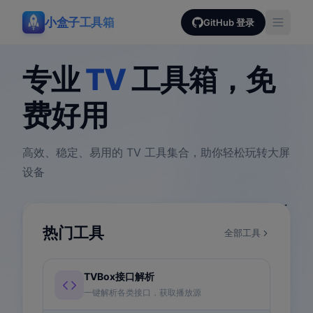
小盒子工具箱
GitHub 登录
专业
TV
工具箱，免
费好用
高效、稳定、易用的 TV 工具集合，助你轻松玩转大屏
设备
4+
100%
安全
持续更新
实用工具
免费使用
客户端处理
稳定维护
热门工具
全部工具
TVBox接口解析
一键解析各类接口，获取播放源